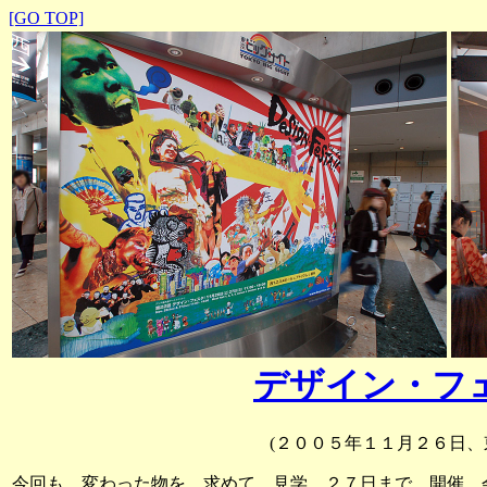
[GO TOP]
デザイン・フ
(２００５年１１月２６日、
今回も、変わった物を、求めて、見学。２７日まで、開催。